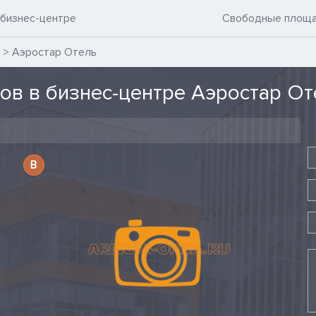
 бизнес-центре
Свободные площ
о
>
Аэростар Отель
ов в бизнес-центре Аэростар От
B