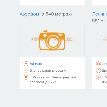
Аэродом
(в 540 метрах)
Ленинг
581 ме
Динамо
Ди
A
A
Бизнес-центр класса A
Би
г. Москва, ул. Ленинградский
г. 
проспект д. 37к7
про