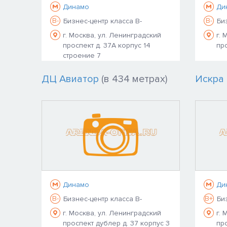
Динамо
Ди
B-
B-
Бизнес-центр класса B-
Би
г. Москва, ул. Ленинградский
г. 
проспект д. 37А корпус 14
про
строение 7
ДЦ Авиатор
(в 434 метрах)
Искра
Динамо
Ди
B-
B+
Бизнес-центр класса B-
Би
г. Москва, ул. Ленинградский
г. 
проспект дублер д. 37 корпус 3
про