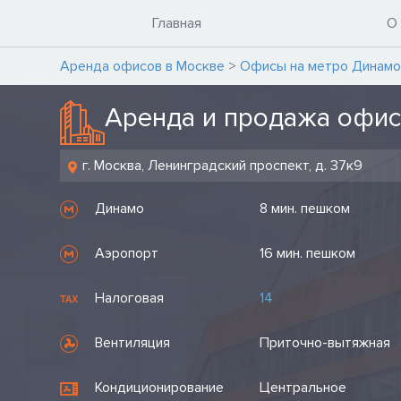
Главная
О
Аренда офисов в Москве
>
Офисы на метро Динам
Аренда и продажа офис
г. Москва, Ленинградский проспект, д. 37к9
Динамо
8 мин. пешком
Аэропорт
16 мин. пешком
Налоговая
14
Вентиляция
Приточно-вытяжная
Кондиционирование
Центральное