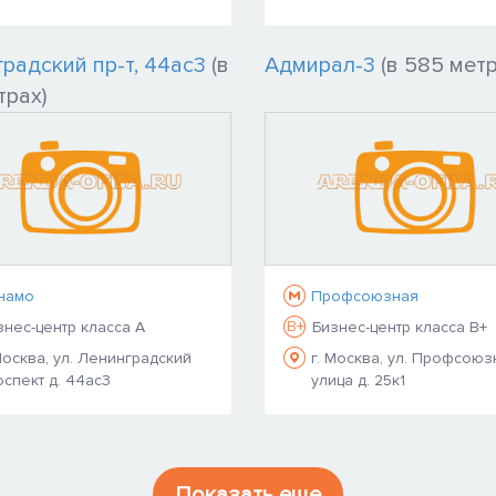
радский пр-т, 44ас3
(в
Адмирал-3
(в 585 метр
трах)
намо
Профсоюзная
B+
знес-центр класса A
Бизнес-центр класса B+
Москва, ул. Ленинградский
г. Москва, ул. Профсоюз
спект д. 44ас3
улица д. 25к1
Показать еще